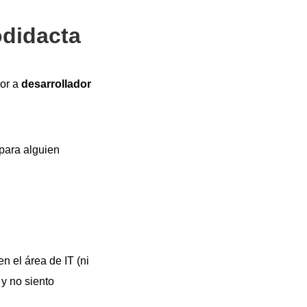
odidacta
dor a
desarrollador
 para alguien
n el área de IT (ni
 y no siento