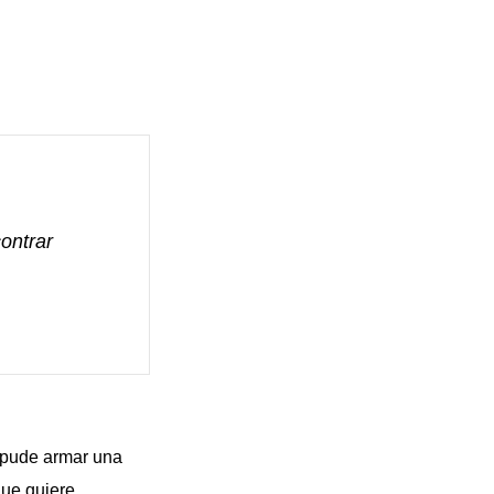
ontrar
 pude armar una
que quiere