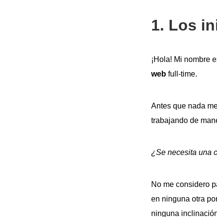
1. Los i
¡Hola! Mi nombre 
web
full-time.
Antes que nada me 
trabajando de mane
¿Se necesita una c
No me considero par
en ninguna otra por
ninguna inclinació