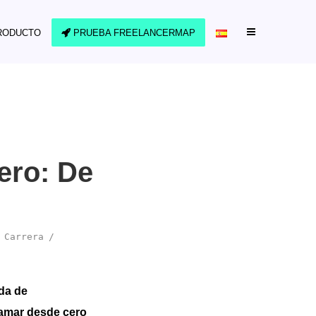
RODUCTO
PRUEBA FREELANCERMAP
ero: De
 Carrera
da de
ramar desde cero