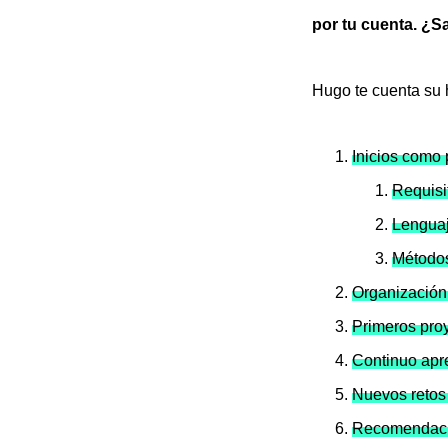
por tu cuenta.
¿Sa
Hugo te cuenta su 
Inicios como
Requisi
Lengua
Métodos
Organización 
Primeros pro
Continuo apr
Nuevos retos
Recomendaci