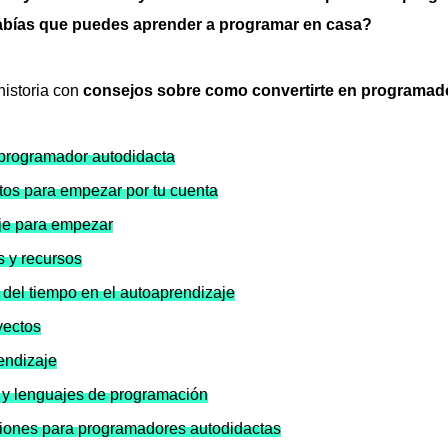
bías que puedes aprender a programar en casa?
historia con
consejos sobre como convertirte en programad
 programador autodidacta
tos para empezar por tu cuenta
je para empezar
 y recursos
del tiempo en el autoaprendizaje
yectos
endizaje
 y lenguajes de programación
ones para programadores autodidactas