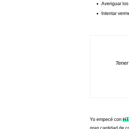
Averiguar los
Intentar verm
Tener
Yo empecé con
HT
gran cantidad de c