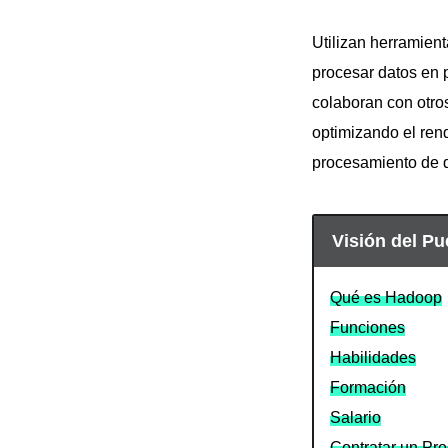
Utilizan herramien
procesar datos en 
colaboran con otros
optimizando el ren
procesamiento de 
Visión del Pu
Qué es Hadoop
Funciones
Habilidades
Formación
Salario
Contratar un P