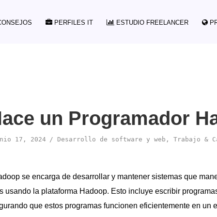
ONSEJOS
PERFILES IT
ESTUDIO FREELANCER
P
ace un Programador H
nio 17, 2024
Desarrollo de software y web
,
Trabajo & C
doop se encarga de desarrollar y mantener sistemas que man
 usando la plataforma Hadoop. Esto incluye escribir programas
egurando que estos programas funcionen eficientemente en un en