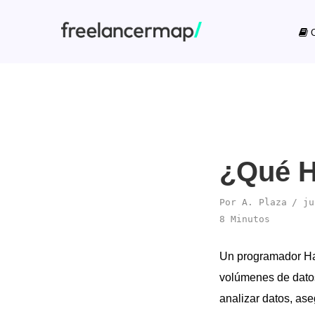
C
¿Qué H
Por
A. Plaza
ju
8 Minutos
Un programador Ha
volúmenes de datos
analizar datos, as