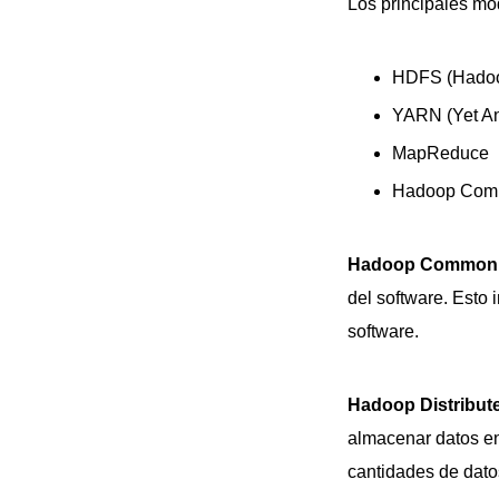
Los principales m
HDFS (Hadoop
YARN (Yet An
MapReduce
Hadoop Co
Hadoop Common
del software. Esto i
software.
Hadoop Distribut
almacenar datos en
cantidades de dato