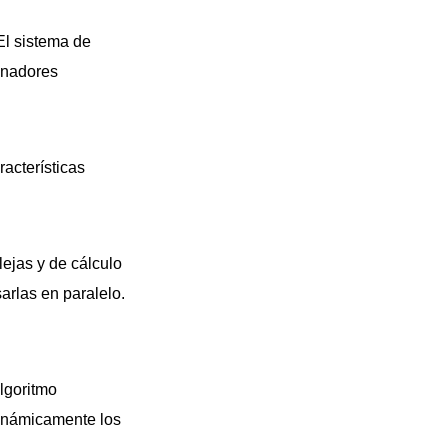
El sistema de
enadores
acterísticas
ejas y de cálculo
arlas en paralelo.
lgoritmo
inámicamente los