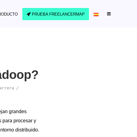
RODUCTO
PRUEBA FREELANCERMAP
adoop?
arrera
ejan grandes
 para procesar y
torno distribuido.