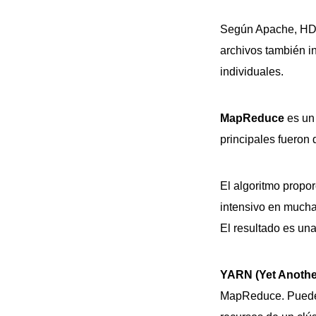
Según Apache, HDFS
archivos también i
individuales.
MapReduce
es un 
principales fueron
El algoritmo propo
intensivo en mucha
El resultado es una
YARN (Yet Anothe
MapReduce. Puede 