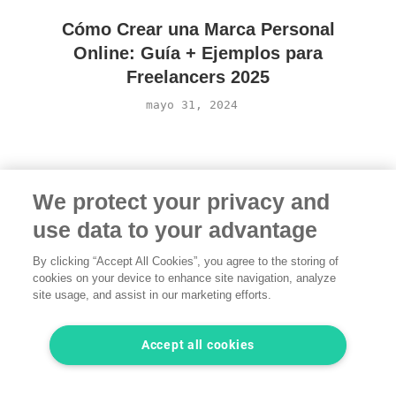
Cómo Crear una Marca Personal
Online: Guía + Ejemplos para
Freelancers 2025
mayo 31, 2024
We protect your privacy and
use data to your advantage
By clicking “Accept All Cookies”, you agree to the storing of
cookies on your device to enhance site navigation, analyze
Términos
·
Privacidad
·
Aviso legal
·
Contacta con
site usage, and assist in our marketing efforts.
nosotros
© 2026 freelancermap GmbH
Accept all cookies
LinkedIn
Instagram
YouTube
Facebook
Twitter