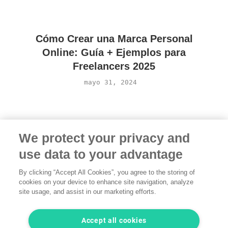
Cómo Crear una Marca Personal
Online: Guía + Ejemplos para
Freelancers 2025
mayo 31, 2024
We protect your privacy and
use data to your advantage
By clicking “Accept All Cookies”, you agree to the storing of
cookies on your device to enhance site navigation, analyze
Términos
·
Privacidad
·
Aviso legal
·
Contacta con
site usage, and assist in our marketing efforts.
nosotros
© 2026 freelancermap GmbH
Accept all cookies