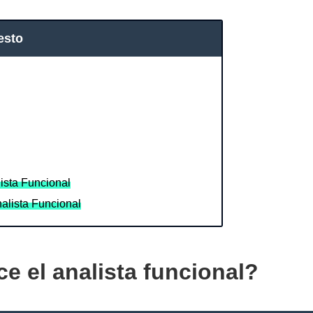
esto
ista Funcional
alista Funcional
e el analista funcional?