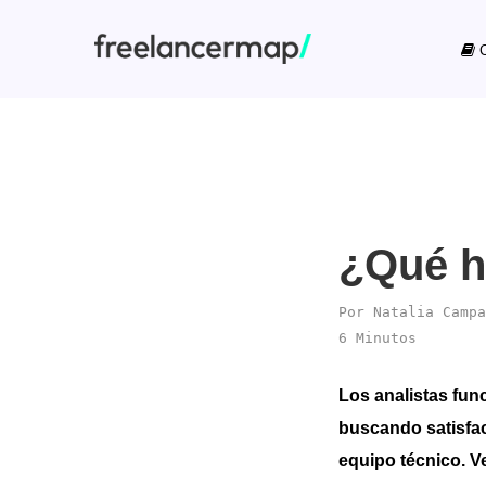
C
¿Qué h
Por
Natalia Campa
6 Minutos
Los analistas fun
buscando satisfac
equipo técnico. V