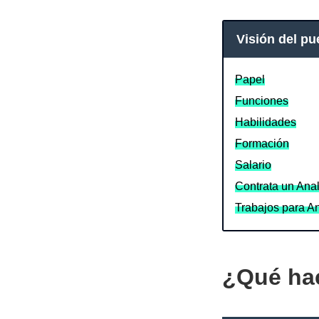
Visión del pu
Papel
Funciones
Habilidades
Formación
Salario
Contrata un Anal
Trabajos para An
¿Qué hac