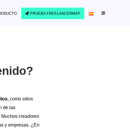
RODUCTO
PRUEBA FREELANCERMAP
enido?
ios,
como sitios
n de las
. Muchos creadores
ias y empresas. ¿En