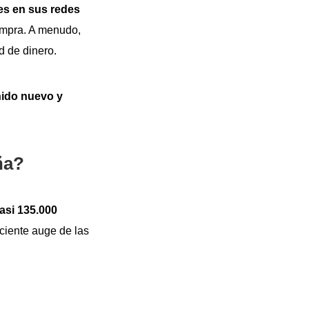
es en sus redes
ompra. A menudo,
d de dinero.
nido nuevo y
ña?
asi 135.000
eciente auge de las