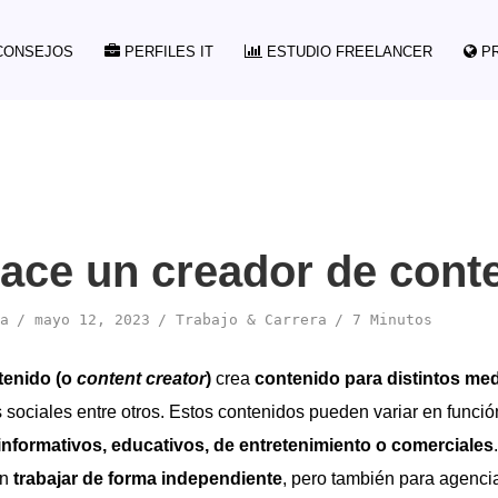
ONSEJOS
PERFILES IT
ESTUDIO FREELANCER
P
ace un creador de cont
a
mayo 12, 2023
Trabajo & Carrera
7 Minutos
tenido (o
content creator
)
crea
contenido para distintos med
 sociales entre otros. Estos contenidos pueden variar en funció
informativos, educativos, de entretenimiento o comerciales
en
trabajar de forma independiente
, pero también para agenc