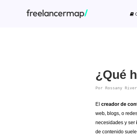
C
¿Qué h
Por
Rossany River
El
creador de con
web, blogs, o redes
necesidades y ser
de contenido suel