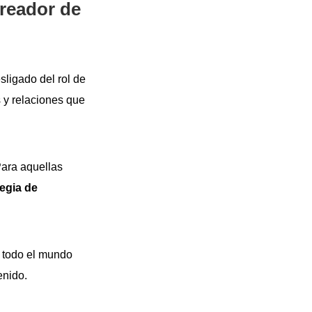
creador de
ligado del rol de
s y relaciones que
Para aquellas
tegia de
y todo el mundo
enido.