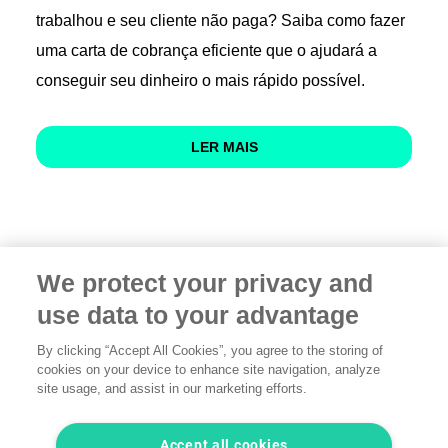
trabalhou e seu cliente não paga? Saiba como fazer
uma carta de cobrança eficiente que o ajudará a
conseguir seu dinheiro o mais rápido possível.
LER MAIS
We protect your privacy and
use data to your advantage
By clicking “Accept All Cookies”, you agree to the storing of
cookies on your device to enhance site navigation, analyze
Condições
·
Privacidade
·
Informação legal
·
Contacte
site usage, and assist in our marketing efforts.
conosco
© 2026 freelancermap GmbH
Accept all cookies