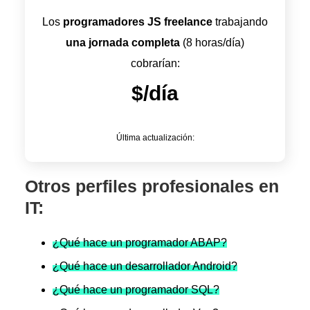
Los
programadores JS freelance
trabajando
una jornada completa
(8 horas/día)
cobrarían:
$/día
Última actualización:
Otros perfiles profesionales en
IT:
¿Qué hace un programador ABAP?
¿Qué hace un desarrollador Android?
¿Qué hace un programador SQL?