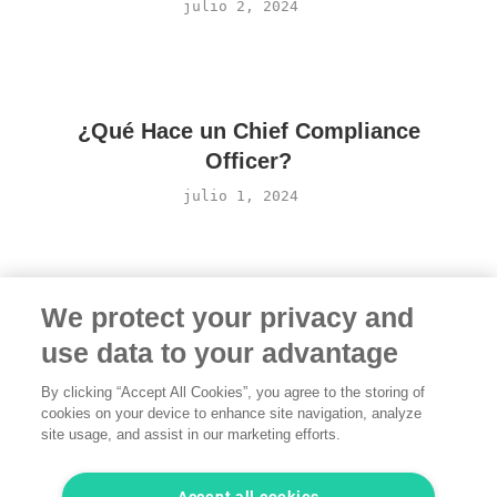
julio 2, 2024
¿Qué Hace un Chief Compliance
Officer?
julio 1, 2024
We protect your privacy and
use data to your advantage
By clicking “Accept All Cookies”, you agree to the storing of
cookies on your device to enhance site navigation, analyze
Términos
·
Privacidad
·
Aviso legal
·
Contacta con
site usage, and assist in our marketing efforts.
nosotros
© 2026 freelancermap GmbH