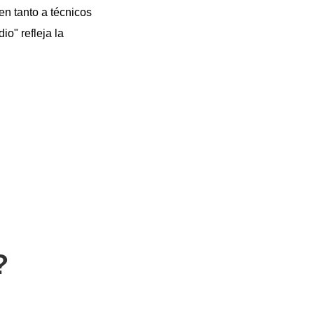
n tanto a técnicos
io" refleja la
?