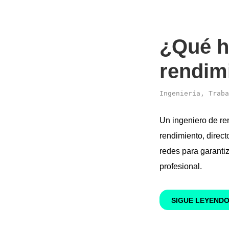
¿Qué h
rendim
Ingeniería
,
Traba
Un ingeniero de re
rendimiento, direct
redes para garantiz
profesional.
SIGUE LEYEND