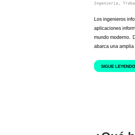
Ingeniería
,
Traba
Los ingenieros info
aplicaciones inform
mundo moderno. Des
abarca una amplia 
SIGUE LEYEND