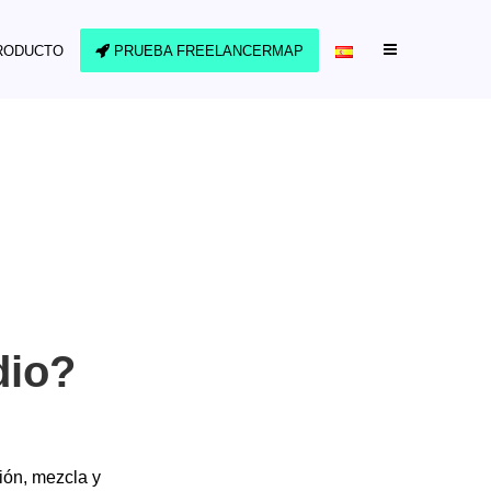
RODUCTO
PRUEBA FREELANCERMAP
dio?
ión, mezcla y