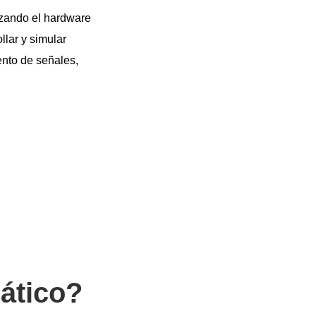
izando el hardware
llar y simular
ento de señales,
ático?