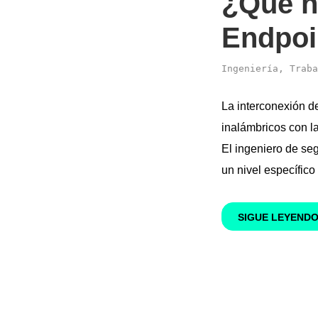
¿Qué h
Endpoi
Ingeniería
,
Traba
La interconexión de
inalámbricos con l
El ingeniero de se
un nivel específico
SIGUE LEYEND