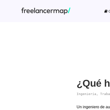
C
¿Qué h
Ingeniería
,
Traba
Un ingeniero de au