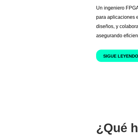
Un ingeniero FPGA 
para aplicaciones e
diseños, y colabor
asegurando eficienc
SIGUE LEYEND
¿Qué h