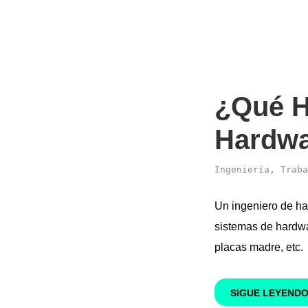
¿Qué H
Hardw
Ingeniería
,
Traba
Un ingeniero de ha
sistemas de hardw
placas madre, etc.
SIGUE LEYEND