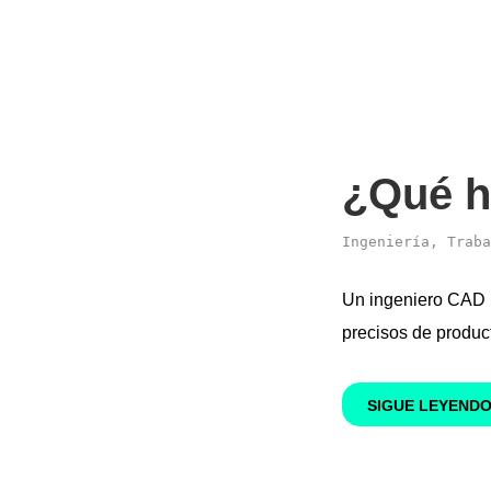
¿Qué h
Ingeniería
,
Traba
Un ingeniero CAD 
precisos de produc
SIGUE LEYEND