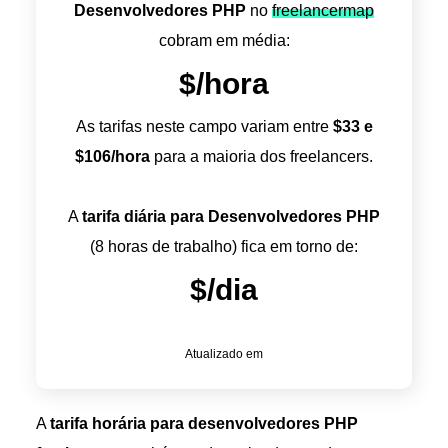
Desenvolvedores PHP
no
freelancermap
cobram em média:
$
/hora
As tarifas neste campo variam entre
$
33
e
$
106
/hora
para a maioria dos freelancers.
A
tarifa diária para Desenvolvedores PHP
(8 horas de trabalho) fica em torno de:
$
/dia
Atualizado em
A
tarifa horária para desenvolvedores PHP