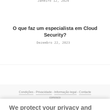
Janeiro 12, 2024
O que faz um especialista em Cloud
Security?
Dezembro 22, 2023
Condições
·
Privacidade
·
Informação legal
·
Contacte
conosco
We protect your privacy and
© 2026 freelancermap GmbH