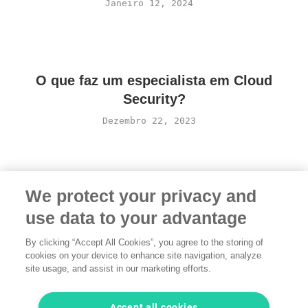
Janeiro 12, 2024
O que faz um especialista em Cloud
Security?
Dezembro 22, 2023
We protect your privacy and
use data to your advantage
By clicking “Accept All Cookies”, you agree to the storing of
cookies on your device to enhance site navigation, analyze
Condições
·
Privacidade
·
Informação legal
·
Contacte
site usage, and assist in our marketing efforts.
conosco
© 2026 freelancermap GmbH
Accept all cookies