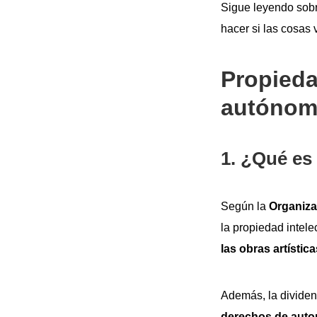
Sigue leyendo sobr
hacer si las cosas 
Propieda
autóno
1. ¿Qué es 
Según la
Organiza
la propiedad intele
las obras artísti
Además, la dividen
derechos de auto