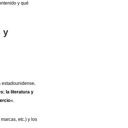
ontenido y qué
 y
a estadounidense,
; la literatura y
ercio
«.
 marcas, etc.) y los