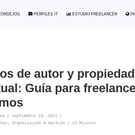
ONSEJOS
PERFILES IT
ESTUDIO FREELANCER
P
os de autor y propiedad
tual: Guía para freelanc
omos
na
septiembre 19, 2022
tes
,
Organización & Gestión
13 Minutos