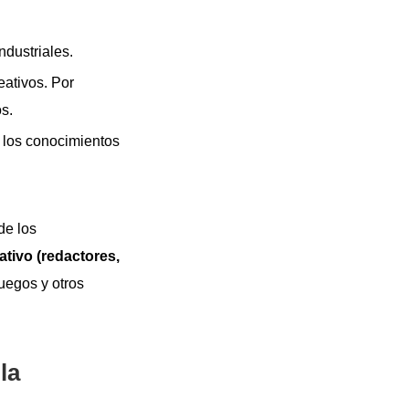
ndustriales.
eativos. Por
os.
, los conocimientos
de los
ativo (redactores,
juegos y otros
la