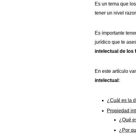
Es un tema que los
tener un nivel raz
Es importante tene
jurídico que te as
intelectual de los
En este artículo v
intelectual
:
¿Cuál es la d
Propiedad int
¿Qué es
¿Por qu