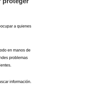
r proteger
eocupar a quienes
 todo en manos de
andes problemas
ientes.
uscar información.