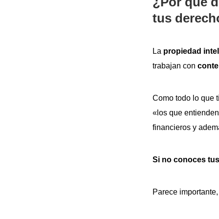
¿Por qué d
tus derec
La
propiedad inte
trabajan con
conte
Como todo lo que t
«los que entienden
financieros y ademá
Si no conoces tus
Parece importante