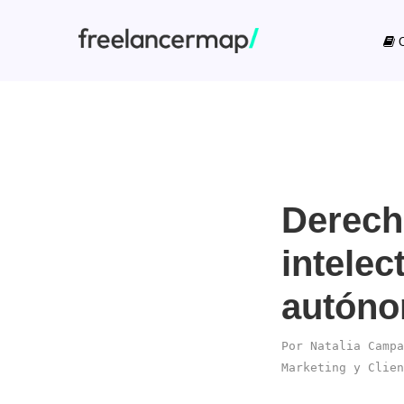
C
Derech
intelec
autón
Por
Natalia Campa
Marketing y Clien