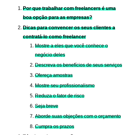
Por que trabalhar com freelancers é uma
boa opção para as empresas?
Dicas para convencer os seus clientes a
contratá-lo como freelancer
Mostre a eles que você conhece o
negócio deles
Descreva os benefícios de seus serviços
Ofereça amostras
Mostre seu profissionalismo
Reduza o fator de risco
Seja breve
Aborde suas objeções com o orçamento
Cumpra os prazos