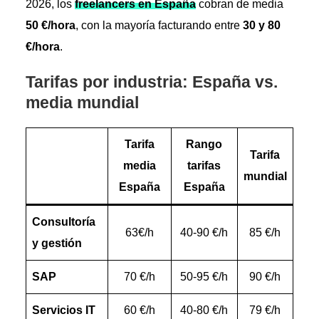
2026, los
freelancers en España
cobran de media
50 €/hora
, con la mayoría facturando entre
30 y 80
€/hora
.
Tarifas por industria: España vs.
media mundial
Tarifa
Rango
Tarifa
media
tarifas
mundial
España
España
Consultoría
63€/h
40-90 €/h
85 €/h
y gestión
SAP
70 €/h
50-95 €/h
90 €/h
Servicios IT
60 €/h
40-80 €/h
79 €/h