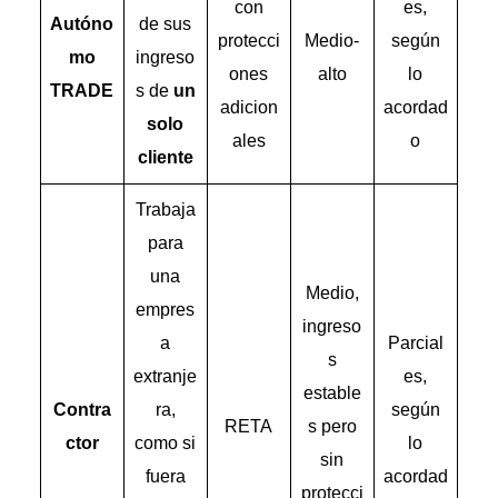
con
es,
Autóno
de sus
protecci
Medio-
según
mo
ingreso
ones
alto
lo
TRADE
s de
un
adicion
acordad
solo
ales
o
cliente
Trabaja
para
una
Medio,
empres
ingreso
a
Parcial
s
extranje
es,
estable
Contra
ra,
según
RETA
s pero
ctor
como si
lo
sin
fuera
acordad
protecci