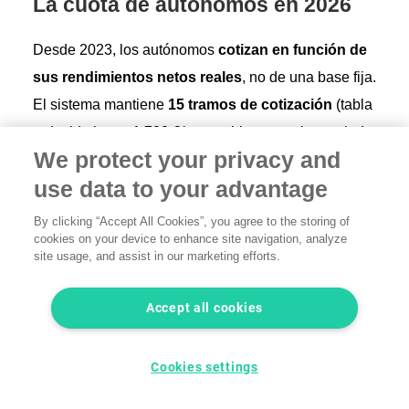
La cuota de autónomos en 2026
Desde 2023, los autónomos
cotizan en función de
sus rendimientos netos reales
, no de una base fija.
El sistema mantiene
15 tramos de cotización
(tabla
reducida hasta 1.700 €/mes; tabla general a partir de
We protect your privacy and
esa cifra). Y el portal de la
use data to your advantage
Cuota 2026
By clicking “Accept All Cookies”, you agree to the storing of
cookies on your device to enhance site navigation, analyze
site usage, and assist in our marketing efforts.
Cuota mínima
(rendimientos hasta
≈205 €/mes
Accept all cookies
670 €/mes)
Cuota máxima
Cookies settings
(rendimientos
≈590 €/mes