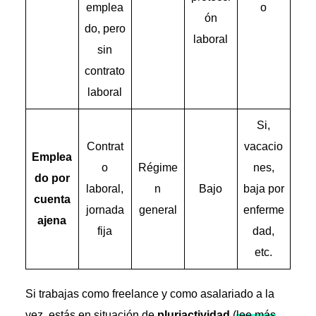
emplea
o
ón
do, pero
laboral
sin
contrato
laboral
Si,
Contrat
vacacio
Emplea
o
Régime
nes,
do por
laboral,
n
Bajo
baja por
cuenta
jornada
general
enferme
ajena
fija
dad,
etc.
Si trabajas como freelance y como asalariado a la
vez, estás en situación de
pluriactividad
(
lee más