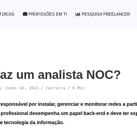
DICAS
PROFISSÕES EM TI
PESQUISA FREELANCER
faz um analista NOC?
Junho 18, 2021
Carreira
6 Min
responsável por instalar, gerenciar e monitorar redes a par
e profissional desempenha um papel back-end e deve ter e
 e tecnologia da informação.