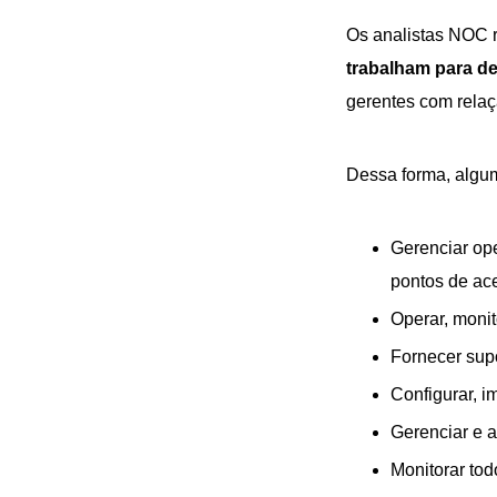
Os analistas NOC r
trabalham para d
gerentes com relaç
Dessa forma, algum
Gerenciar ope
pontos de ac
Operar, monit
Fornecer supo
Configurar, i
Gerenciar e a
Monitorar tod