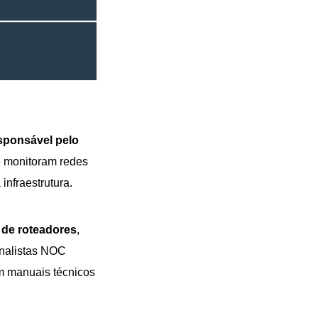
sponsável pelo
e monitoram redes
nfraestrutura.
 de roteadores
,
analistas NOC
m manuais técnicos