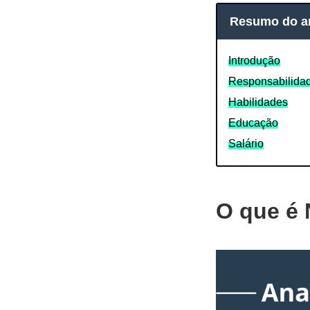
Resumo do ar
Introdução
Responsabilida
Habilidades
Educação
Salário
O que é