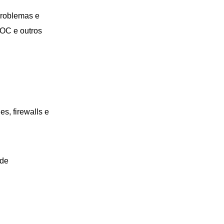
problemas e
OC e outros
s, firewalls e
ede