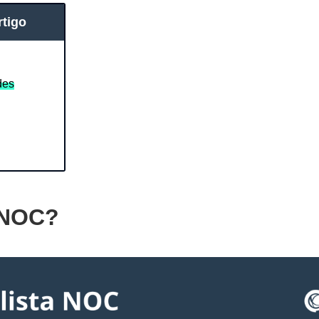
tigo
des
 NOC?