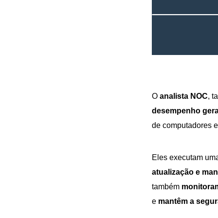
O
analista NOC
, 
desempenho gera
de computadores e 
Eles executam uma 
atualização e ma
também
monitoram
e
mantêm a segur